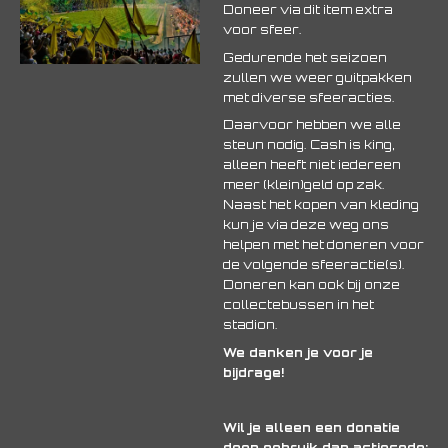
Doneer via dit item extra
voor sfeer.
Gedurende het seizoen
zullen we weer guitpakken
met diverse sfeeracties.
Daarvoor hebben we alle
steun nodig. Cash is king,
alleen heeft niet iedereen
meer (klein)geld op zak.
Naast het kopen van kleding
kun je via deze weg ons
helpen met het doneren voor
de volgende sfeeractie(s).
Doneren kan ook bij onze
collectebussen in het
stadion.
We danken je voor je
bijdrage!
Wil je alleen een donatie
doen gebruik dan actiecode: