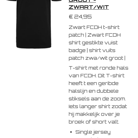
ZWART/WIT
€ 24,95
Zwart FCDH t-shirt
patch | Zwart FCDH
shirt gestikte vuist
badge | shirt vuits
patch zwa/wit groot |
T-shirt met ronde hals
van FCDH. Dit T-shirt
heeft t een geribde
halslijn en dubbele
stiksels aan de
zoom
.
Iets langer shirt zodat
hij makkelijk over je
broek of short valt.
Single jersey