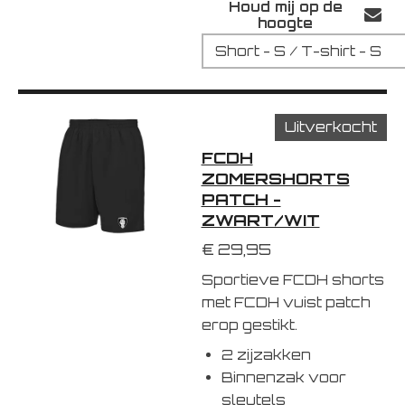
Houd mij op de
hoogte
Uitverkocht
FCDH
ZOMERSHORTS
PATCH -
ZWART/WIT
€ 29,95
Sportieve FCDH shorts
met FCDH vuist patch
erop gestikt.
2 zijzakken
Binnenzak voor
sleutels