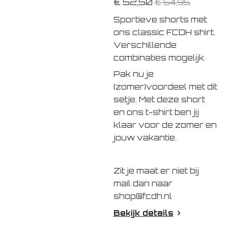
€ 52,50
€ 54,95
Sportieve shorts met
ons classic FCDH shirt.
Verschillende
combinaties mogelijk.
Pak nu je
(zomer)voordeel met dit
setje. Met deze short
en ons t-shirt ben jij
klaar voor de zomer en
jouw vakantie.
Zit je maat er niet bij
mail dan naar
shop@fcdh.nl
Bekijk details