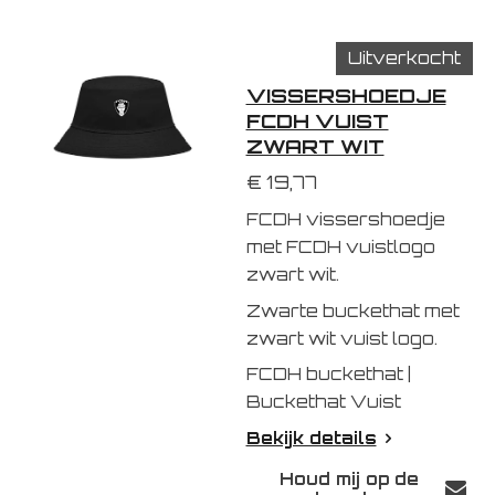
Uitverkocht
VISSERSHOEDJE
FCDH VUIST
ZWART WIT
€ 19,77
FCDH vissershoedje
met FCDH vuistlogo
zwart wit.
Zwarte buckethat met
zwart wit vuist logo.
FCDH buckethat |
Buckethat Vuist
Bekijk details
Houd mij op de