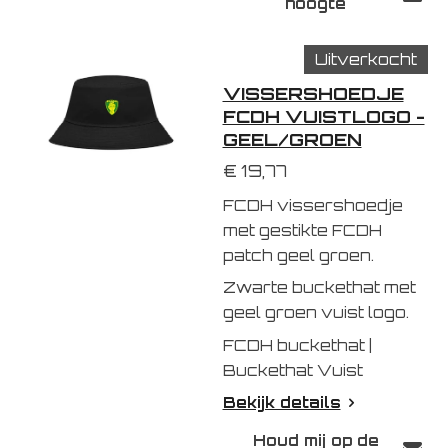
hoogte
Uitverkocht
VISSERSHOEDJE
FCDH VUISTLOGO -
GEEL/GROEN
€ 19,77
FCDH vissershoedje
met gestikte FCDH
patch geel groen.
Zwarte buckethat met
geel groen vuist logo.
FCDH buckethat |
Buckethat Vuist
Bekijk details
Houd mij op de