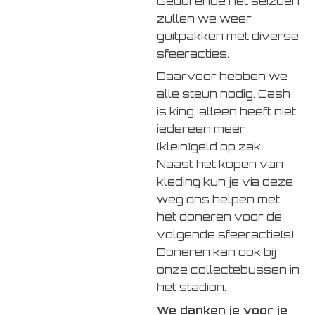
Gedurende het seizoen
zullen we weer
guitpakken met diverse
sfeeracties.
Daarvoor hebben we
alle steun nodig. Cash
is king, alleen heeft niet
iedereen meer
(klein)geld op zak.
Naast het kopen van
kleding kun je via deze
weg ons helpen met
het doneren voor de
volgende sfeeractie(s).
Doneren kan ook bij
onze collectebussen in
het stadion.
We danken je voor je