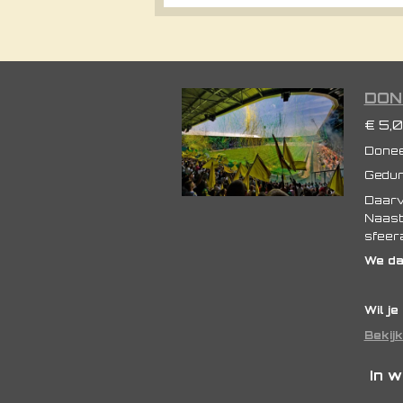
DON
€ 5,
Doneer
Gedur
Daarvo
Naast 
sfeera
We dan
Wil j
Bekijk
In 