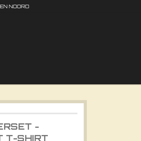
DEN NOORD
ERSET -
 T-SHIRT