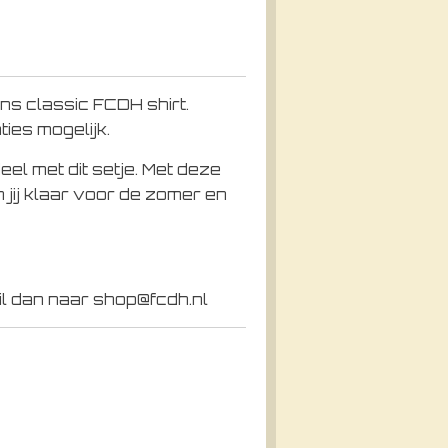
ns classic FCDH shirt.
ies mogelijk.
el met dit setje. Met deze
n jij klaar voor de zomer en
mail dan naar shop@fcdh.nl