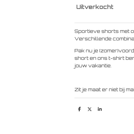
Uitverkocht
Sportieve shorts met o
Verschillende combinat
Pak nu je (zomer)voorde
short en ons t-shirt be
jouw vakantie.
Zit je maat er niet bij 
D
D
S
e
e
h
l
e
a
e
l
r
n
e