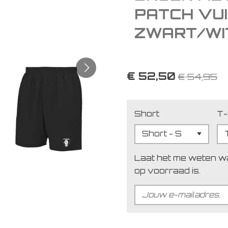
PATCH VUI
ZWART/WI
€ 52,50
€ 54,95
Short
T-
Laat het me weten w
op voorraad is.