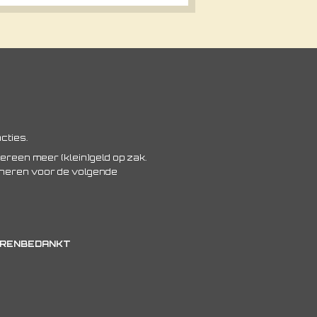
cties.
dereen meer (klein)geld op zak.
oneren voor de volgende
ONERENBEDANKT