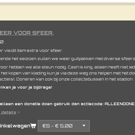
EER VOOR SFEER.
00
 via dit item extra voor sfeer.
ende het seizoen zullen we weer guitpakken met diverse sfeera
or hebben we alle steun nodig. Cash is king, alleen heeft niet ie
het kopen van kleding kun je via deze weg ons helpen met het d
ctie(s). Doneren kan ook bij onze collectebussen in het stadion.
ken je voor je bijdrage!
e alleen een donatie doen gebruik dan actiecode: ALLEEND
 details
winkelwagen