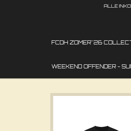
ALLE INK
Ga
direct
naar
de
hoofdinhoud
FCDH ZOMER''26 COLLEC
WEEKEND OFFENDER - SU