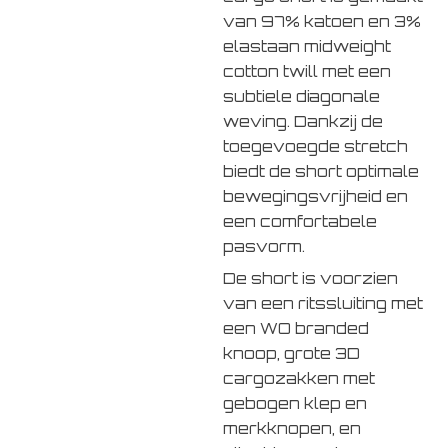
van 97% katoen en 3%
elastaan midweight
cotton twill met een
subtiele diagonale
weving. Dankzij de
toegevoegde stretch
biedt de short optimale
bewegingsvrijheid en
een comfortabele
pasvorm.
De short is voorzien
van een ritssluiting met
een WO branded
knoop, grote 3D
cargozakken met
gebogen klep en
merkknopen, en