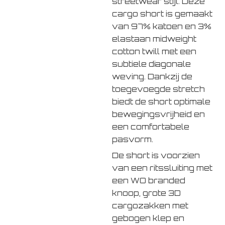
streetwear stijl. Deze
cargo short is gemaakt
van 97% katoen en 3%
elastaan midweight
cotton twill met een
subtiele diagonale
weving. Dankzij de
toegevoegde stretch
biedt de short optimale
bewegingsvrijheid en
een comfortabele
pasvorm.
De short is voorzien
van een ritssluiting met
een WO branded
knoop, grote 3D
cargozakken met
gebogen klep en