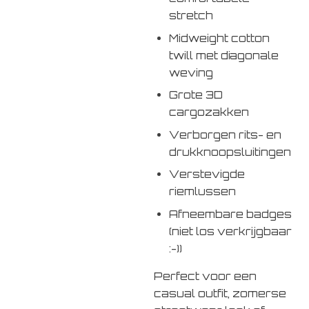
stretch
Midweight cotton
twill met diagonale
weving
Grote 3D
cargozakken
Verborgen rits- en
drukknoopsluitingen
Verstevigde
riemlussen
Afneembare badges
(niet los verkrijgbaar
:-))
Perfect voor een
casual outfit, zomerse