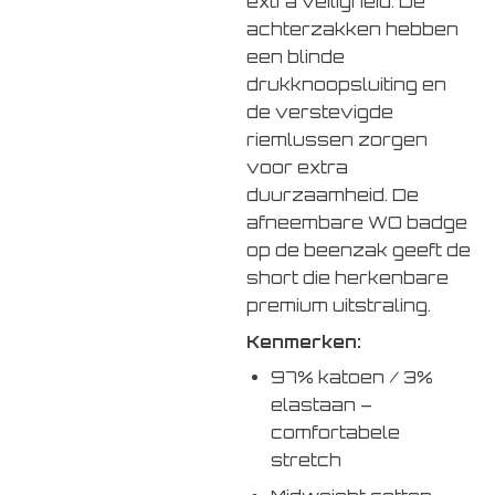
extra veiligheid. De
achterzakken hebben
een blinde
drukknoopsluiting en
de verstevigde
riemlussen zorgen
voor extra
duurzaamheid. De
afneembare WO badge
op de beenzak geeft de
short die herkenbare
premium uitstraling.
Kenmerken:
97% katoen / 3%
elastaan –
comfortabele
stretch