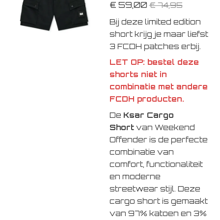
€ 59,00
€ 74,95
Bij deze limited edition
short krijg je maar liefst
3 FCDH patches erbij.
LET OP: bestel deze
shorts niet in
combinatie met andere
FCDH producten.
De
Ksar Cargo
Short
van
Weekend
Offender
is de perfecte
combinatie van
comfort, functionaliteit
en moderne
streetwear stijl. Deze
cargo short is gemaakt
van 97% katoen en 3%