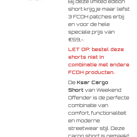
Bij deze limited edition
short krijg je maar liefst
3 FCDH patches erbij
en voor de hele
speciale prijs van
€59,-.
LET OP: bestel deze
shorts niet in
combinatie met andere
FCDH producten.
De
Ksar Cargo
Short
van
Weekend
Offender
is de perfecte
combinatie van
comfort, functionaliteit
en moderne
streetwear stijl. Deze
cargo short is gemaakt