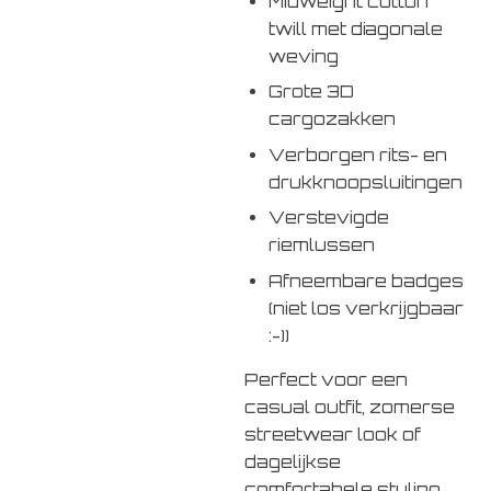
Midweight cotton
twill met diagonale
weving
Grote 3D
cargozakken
Verborgen rits- en
drukknoopsluitingen
Verstevigde
riemlussen
Afneembare badges
(niet los verkrijgbaar
:-))
Perfect voor een
casual outfit, zomerse
streetwear look of
dagelijkse
comfortabele styling.