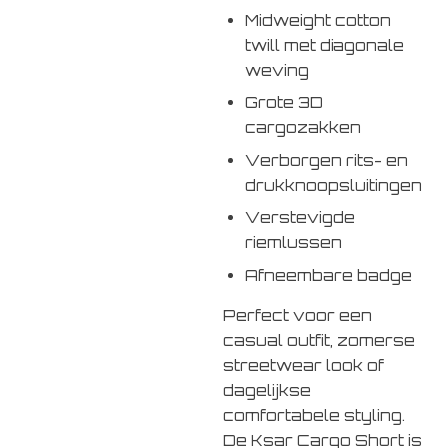
Midweight cotton
twill met diagonale
weving
Grote 3D
cargozakken
Verborgen rits- en
drukknoopsluitingen
Verstevigde
riemlussen
Afneembare badge
Perfect voor een
casual outfit, zomerse
streetwear look of
dagelijkse
comfortabele styling.
De Ksar Cargo Short is