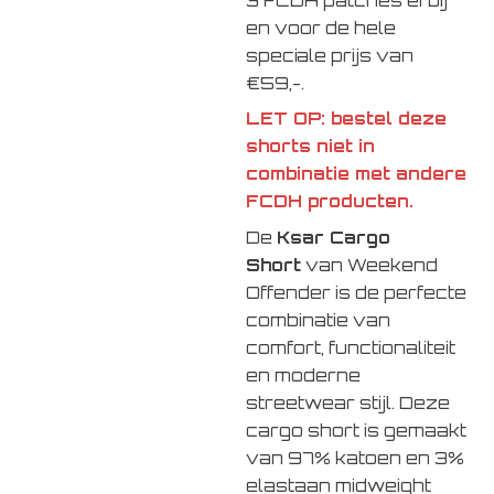
3 FCDH patches erbij
en voor de hele
speciale prijs van
€59,-.
LET OP: bestel deze
shorts niet in
combinatie met andere
FCDH producten.
De
Ksar Cargo
Short
van
Weekend
Offender
is de perfecte
combinatie van
comfort, functionaliteit
en moderne
streetwear stijl. Deze
cargo short is gemaakt
van 97% katoen en 3%
elastaan midweight