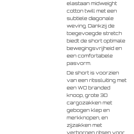
elastaan midweight
cotton twill met een
subtiele diagonale
weving. Dankzij de
toegevoegde stretch
biedt de short optimale
bewegingsvrijheid en
een comfortabele
pasvorm.
De short is voorzien
van een ritssluiting met
een WO branded
knoop, grote 3D
cargozakken met
gebogen klep en
merkknopen, en
zijzakken met
verborgen ritsen voor