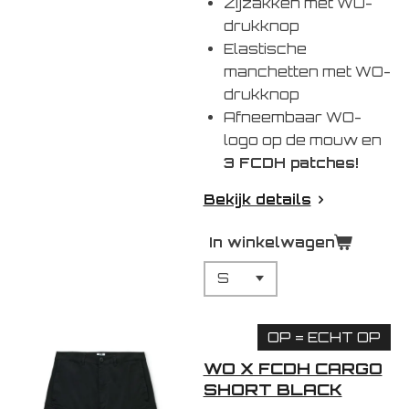
Zijzakken met WO-
drukknop
Elastische
manchetten met WO-
drukknop
Afneembaar WO-
logo op de mouw en
3 FCDH patches!
Bekijk details
In winkelwagen
OP = ECHT OP
WO X FCDH CARGO
SHORT BLACK