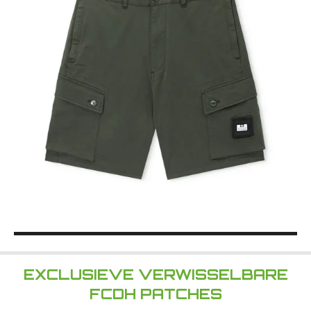
EXCLUSIEVE VERWISSELBARE
FCDH PATCHES