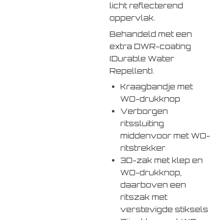
licht reflecterend
oppervlak.
Behandeld met een
extra DWR-coating
(Durable Water
Repellent).
Kraagbandje met
WO-drukknop
Verborgen
ritssluiting
middenvoor met WO-
ritstrekker
3D-zak met klep en
WO-drukknop,
daarboven een
ritszak met
verstevigde stiksels