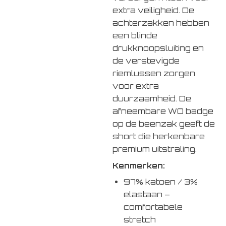
extra veiligheid. De
achterzakken hebben
een blinde
drukknoopsluiting en
de verstevigde
riemlussen zorgen
voor extra
duurzaamheid. De
afneembare WO badge
op de beenzak geeft de
short die herkenbare
premium uitstraling.
Kenmerken:
97% katoen / 3%
elastaan –
comfortabele
stretch