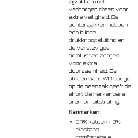
zijzakken met
verborgen ritsen voor
extra veiligheid. De
achterzakken hebben
een blinde
drukknoopsluiting en
de verstevigde
riemlussen zorgen
voor extra
duurzaamheid. De
afneembare WO badge
op de beenzak geeft de
short die herkenbare
premium uitstraling.
Kenmerken:
97% katoen / 3%
elastaan –
comfortabele