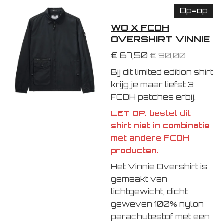
Op=op
WO X FCDH
OVERSHIRT VINNIE
€ 67,50
€ 90,00
Bij dit limited edition shirt
krijg je maar liefst 3
FCDH patches erbij.
LET OP: bestel dit
shirt niet in combinatie
met andere FCDH
producten.
Het Vinnie Overshirt is
gemaakt van
lichtgewicht, dicht
geweven 100% nylon
parachutestof met een