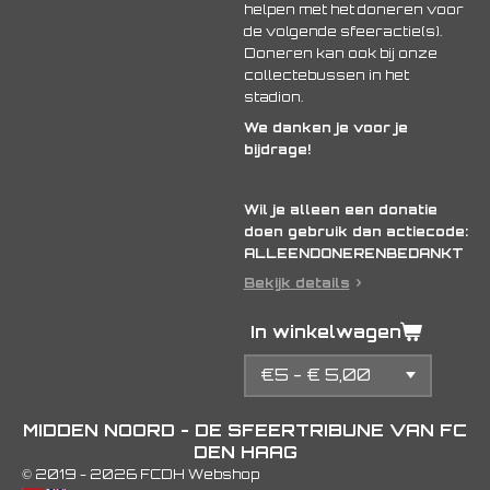
helpen met het doneren voor
de volgende sfeeractie(s).
Doneren kan ook bij onze
collectebussen in het
stadion.
We danken je voor je
bijdrage!
Wil je alleen een donatie
doen gebruik dan actiecode:
ALLEENDONERENBEDANKT
Bekijk details
In winkelwagen
MIDDEN NOORD - DE SFEERTRIBUNE VAN FC
DEN HAAG
© 2019 - 2026 FCDH Webshop