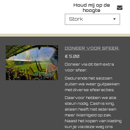
Houd mij op de
hoogte
DONEER VOOR SFEER.
€ 5,00
Doneer via dit item extra
voor sfeer.
Gedurende het seizoen
zullen we weer guitpakken
met diverse sfeeracties.
Daarvoor hebben we alle
steun nodig. Cash is king,
alleen heeft niet iedereen
meer (klein)geld op zak.
Naast het kopen van kleding
kun je via deze weg ons