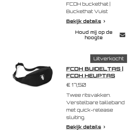
FCDH buckethat |
Buckethat Vuist
Bekijk details
Houd mij op de
hoogte
Uitverkocht
FCDH BUIDELTAS |
FCDH HEUPTAS
€ 17,50
Twee ritsvakken.
Verstelbare tailleband
met quick-release
sluiting.
Bekijk details