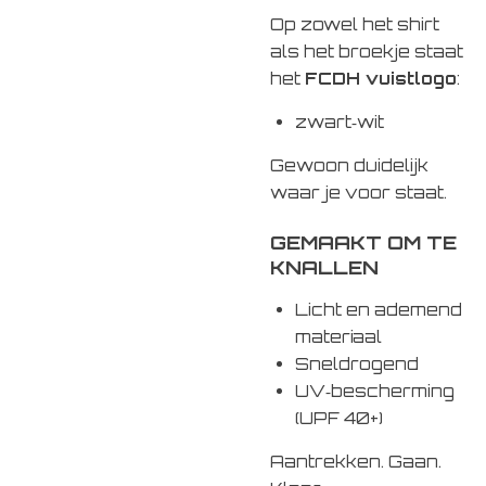
Op zowel het shirt
als het broekje staat
het
FCDH vuistlogo
:
zwart‑wit
Gewoon duidelijk
waar je voor staat.
GEMAAKT OM TE
KNALLEN
Licht en ademend
materiaal
Sneldrogend
UV‑bescherming
(UPF 40+)
Aantrekken. Gaan.