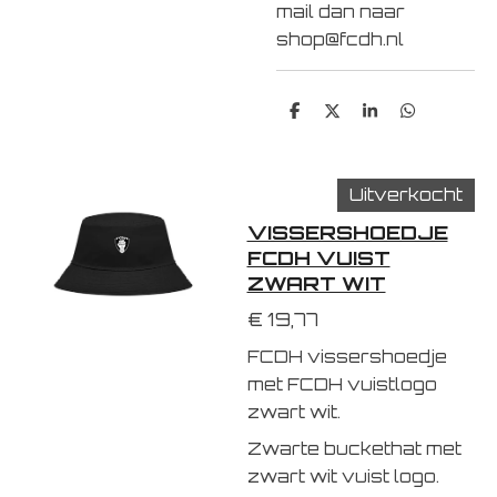
mail dan naar
shop@fcdh.nl
D
D
S
D
e
e
h
e
l
e
a
l
e
l
r
e
n
e
n
Uitverkocht
VISSERSHOEDJE
FCDH VUIST
ZWART WIT
€ 19,77
FCDH vissershoedje
met FCDH vuistlogo
zwart wit.
Zwarte buckethat met
zwart wit vuist logo.