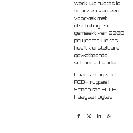
werk. De rugtas is
voorzien van een
voorvak met
ritssluiting en
gemaakt van 600D
polyester. De tas
heeft verstelbare,
gewatteerde
schouderbanden.
Haagse rugzak |
FCDH rugtas |
Schooltas FCDH|
Haagse rugtas |
D
D
S
D
e
e
h
e
l
e
a
l
e
l
r
e