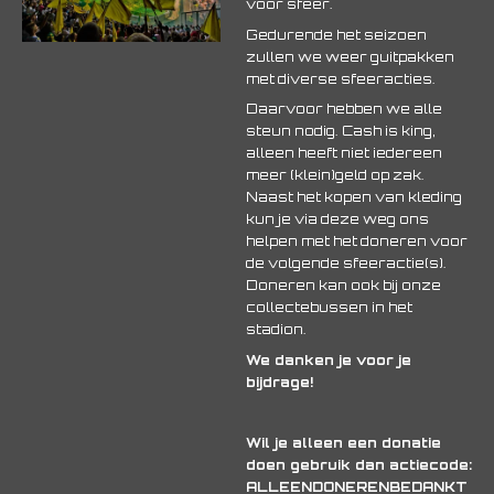
voor sfeer.
Gedurende het seizoen
zullen we weer guitpakken
met diverse sfeeracties.
Daarvoor hebben we alle
steun nodig. Cash is king,
alleen heeft niet iedereen
meer (klein)geld op zak.
Naast het kopen van kleding
kun je via deze weg ons
helpen met het doneren voor
de volgende sfeeractie(s).
Doneren kan ook bij onze
collectebussen in het
stadion.
We danken je voor je
bijdrage!
Wil je alleen een donatie
doen gebruik dan actiecode:
ALLEENDONERENBEDANKT