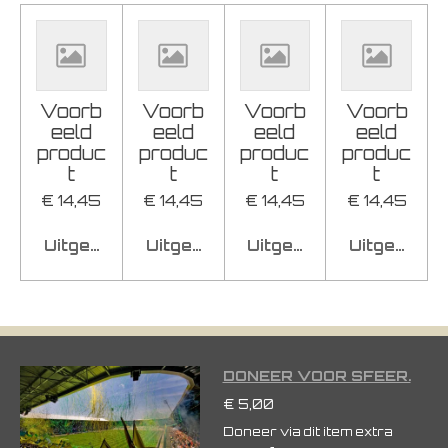
n
e
n
Voorb
Voorb
Voorb
Voorb
eeld
eeld
eeld
eeld
produc
produc
produc
produc
t
t
t
t
€ 14,45
€ 14,45
€ 14,45
€ 14,45
Uitgeschakeld
Uitgeschakeld
Uitgeschakeld
Uitgeschak
DONEER VOOR SFEER.
€ 5,00
Doneer via dit item extra