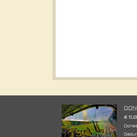
DON
€ 5,
Doneer
Gedur