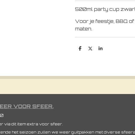
500ml party cup zwart.
Voor je feestje, BBQ o
maten.
D
D
S
e
e
h
l
e
a
e
l
r
n
e
EER VOOR SFEER.
00
 via dit item extra voor sfeer.
ende het seizoen zullen we weer guitpakken met diverse sfeera