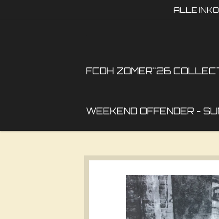
ALLE INK
Ga
direct
naar
de
hoofdinhoud
FCDH ZOMER''26 COLLEC
WEEKEND OFFENDER - SU